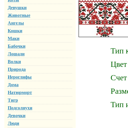
Девушки
Животные
Ангелы
Кошки
Маки
Бабочки
Тип ка
Лошади
Волки
Цвет ка
Природа
Счет ка
Иероглифы
Дома
Размер го
Натюрморт
Тигр
Тип испол
Подсолнухи
Девочки
Люди