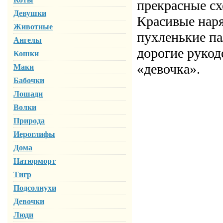
прекрасные сх
Девушки
Красивые наря
Животные
пухленькие па
Ангелы
дорогие рукод
Кошки
«девочка».
Маки
Бабочки
Лошади
Волки
Природа
Иероглифы
Дома
Натюрморт
Тигр
Подсолнухи
Девочки
Люди