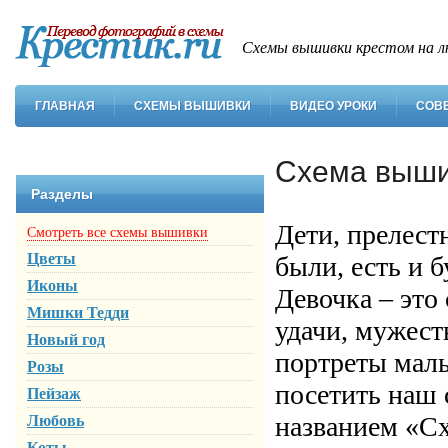
Схемы вышивки крестом на л
ГЛАВНАЯ
СХЕМЫ ВЫШИВКИ
ВИДЕО УРОКИ
СОВ
Схема выши
Разделы
Дети, прелест
Смотреть все схемы вышивки
Цветы
были, есть и 
Иконы
Девочка – это
Мишки Тедди
удачи, мужест
Новый год
портреты малы
Розы
посетить наш 
Пейзаж
названием «Сх
Любовь
Коты