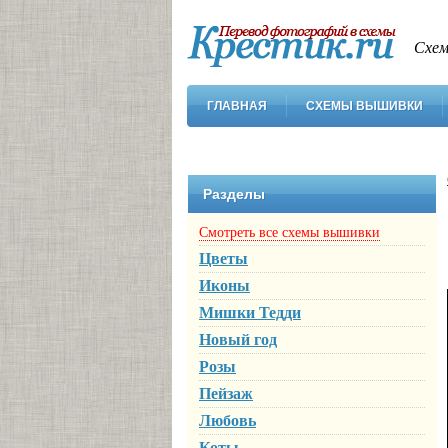
Схем
ГЛАВНАЯ
СХЕМЫ ВЫШИВКИ
Разделы
Смотреть все схемы вышивки
Цветы
Иконы
Мишки Тедди
Новый год
Розы
Пейзаж
Любовь
Коты