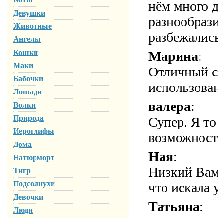
нём много д
Девушки
разнообрази
Животные
разбежались.
Ангелы
Кошки
Марина
:
Маки
Отличный са
Бабочки
использова
Лошади
валера
:
Волки
Природа
Супер. Я то
Иероглифы
возможност
Дома
Ная
:
Натюрморт
Низкий Вам 
Тигр
Подсолнухи
что искала 
Девочки
Татьяна
:
Люди