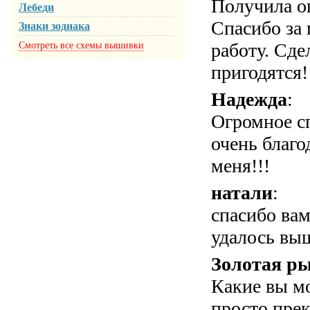
Получила ог
Лебеди
Спасибо за
Знаки зодиака
работу. Сде
Смотреть все схемы вышивки
пригодятся!
Надежда
:
Огромное сп
очень благо
меня!!!
натали
:
спасибо вам
удалось выш
Золотая р
Какие вы мо
просто пре