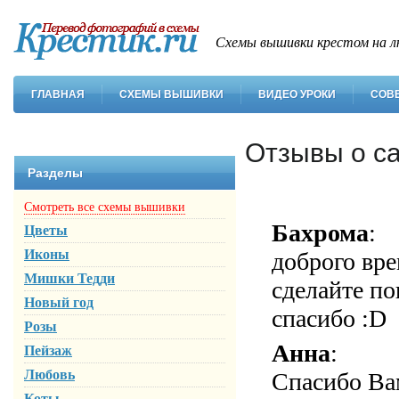
Схемы вышивки крестом на л
ГЛАВНАЯ
СХЕМЫ ВЫШИВКИ
ВИДЕО УРОКИ
СОВ
Отзывы о с
Разделы
Смотреть все схемы вышивки
Бахрома
:
Цветы
Иконы
доброго вре
Мишки Тедди
сделайте по
Новый год
спасибо :D
Розы
Анна
:
Пейзаж
Любовь
Спасибо Ва
Коты