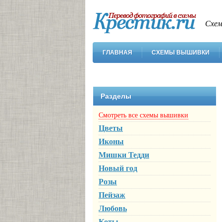
Схем
ГЛАВНАЯ
СХЕМЫ ВЫШИВКИ
Разделы
Смотреть все схемы вышивки
Цветы
Иконы
Мишки Тедди
Новый год
Розы
Пейзаж
Любовь
Коты