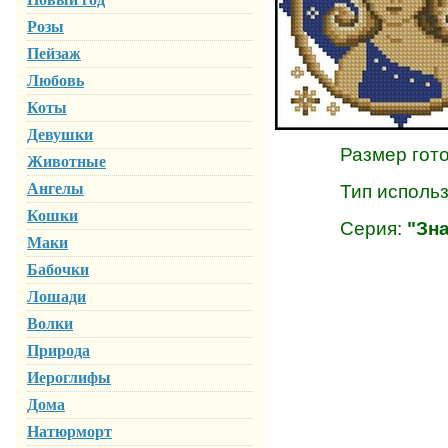
Розы
Пейзаж
Любовь
Коты
Девушки
Размер готово
Животные
Ангелы
Тип используе
Кошки
Серия:
"Зн
Маки
Бабочки
Лошади
Волки
Природа
Иероглифы
Дома
Натюрморт