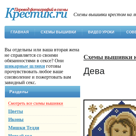
Схемы вышивки крестом на л
ГЛАВНАЯ
СХЕМЫ ВЫШИВКИ
ВИДЕО УРОКИ
СОВ
Вы отдельны или ваша вторая жена
не справляется со своими
Схемы вышивки 
обязанностями в сексе? Они
шикарные шлюхи
готовы
Дева
прочувствовать любое ваше
соизволение и пожертовать вам
завидный секс.
Разделы
Смотреть все схемы вышивки
Цветы
Иконы
Мишки Тедди
Новый год