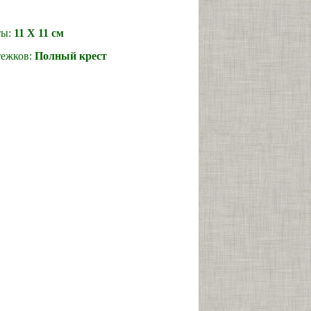
ты:
11 Х 11 см
жков:
Полный крест