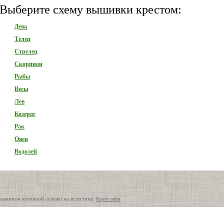
Выберите схему вышивки крестом:
Дева
Телец
Стрелец
Скорпион
Рыбы
Весы
Лев
Козерог
Рак
Овен
Водолей
казанием активной ссылки на источник.
Карта сайта