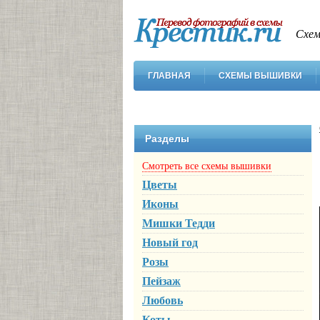
Схем
ГЛАВНАЯ
СХЕМЫ ВЫШИВКИ
Разделы
Смотреть все схемы вышивки
Цветы
Иконы
Мишки Тедди
Новый год
Розы
Пейзаж
Любовь
Коты