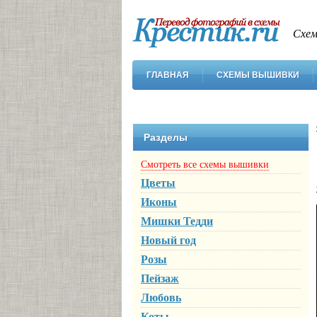
Схем
ГЛАВНАЯ
СХЕМЫ ВЫШИВКИ
Разделы
Смотреть все схемы вышивки
Цветы
Иконы
Мишки Тедди
Новый год
Розы
Пейзаж
Любовь
Коты