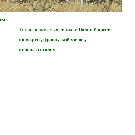
Сче
Разм
см
Тип используемых стежков:
Полный крест,
полукрест, французкий узелок,
шов наза иголку