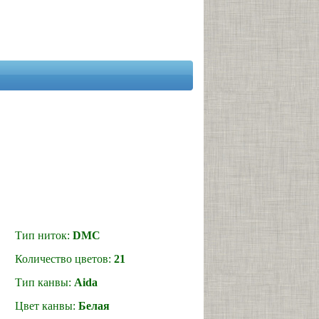
п ниток:
DMC
ичество цветов:
21
п канвы:
Aida
т канвы:
Белая