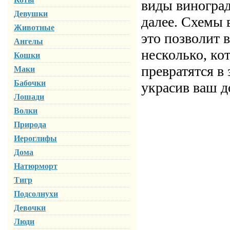
виды виноград
Девушки
далее. Схемы 
Животные
это позволит 
Ангелы
несколько, ко
Кошки
превратятся в
Маки
Бабочки
украсив ваш д
Лошади
Волки
Природа
Иероглифы
Дома
Натюрморт
Тигр
Подсолнухи
Девочки
Люди