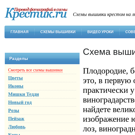
Схемы вышивки крестом на л
ГЛАВНАЯ
СХЕМЫ ВЫШИВКИ
ВИДЕО УРОКИ
СОВ
Схема выши
Разделы
Плодородие, б
Смотреть все схемы вышивки
Цветы
это, в первую
Иконы
практически у
Мишки Тедди
виноградарств
Новый год
найдете велик
Розы
изображение 
Пейзаж
лоз, виноград
Любовь
Коты