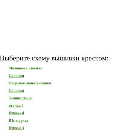
Выберите схему вышивки крестом:
Малиновка в полете
Синички
Очаровательные синички
Синички
Зимние птицы
птичка 5
Птичка 4
В Его руках
Птичка 3