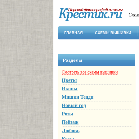
Схем
ГЛАВНАЯ
СХЕМЫ ВЫШИВКИ
Разделы
Смотреть все схемы вышивки
Цветы
Иконы
Мишки Тедди
Новый год
Розы
Пейзаж
Любовь
Коты