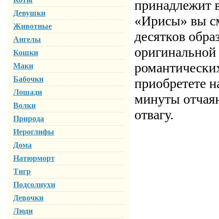
принадлежит в
Девушки
«Ирисы» вы см
Животные
десятков обра
Ангелы
оригинальной 
Кошки
романтически
Маки
Бабочки
приобретете н
Лошади
минуты отчаян
Волки
отвагу.
Природа
Иероглифы
Дома
Натюрморт
Тигр
Подсолнухи
Девочки
Люди