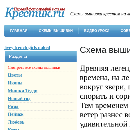
Схемы вышивки крестом на л
ГЛАВНАЯ
СХЕМЫ ВЫШИВКИ
ВИДЕО УРОКИ
СОВ
livey french girls naked
Схема выши
Разделы
Древняя леген
Смотреть все схемы вышивки
Цветы
времена, на л
Иконы
вокруг звери,
Мишки Тедди
спорить и сор
Новый год
Тем временем 
Розы
ветер разнес в
Пейзаж
удивительной 
Любовь
Коты