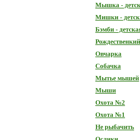
Мышка - детс
Мишки - детс
Бэмби - детск
Рождественки
Овчарка
Собачка
Мытье мышей
Мыши
Охота №2
Охота №1
Не рыбачить
Ослики