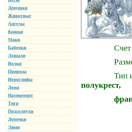
Девушки
Животные
Ангелы
Кошки
Маки
Счет ка
Бабочки
Лошади
Размер го
Волки
Природа
Тип испол
Иероглифы
полукрест,
Дома
Натюрморт
французкий
Тигр
Подсолнухи
Девочки
Люди