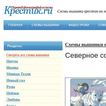
Схемы вышивки крестом на л
ГЛАВНАЯ
СХЕМЫ ВЫШИВКИ
ВИДЕО УРОКИ
СОВ
Схемы вышивки 
Разделы
Северное с
Смотреть все схемы вышивки
Цветы
Иконы
Мишки Тедди
Новый год
Розы
Пейзаж
Любовь
Коты