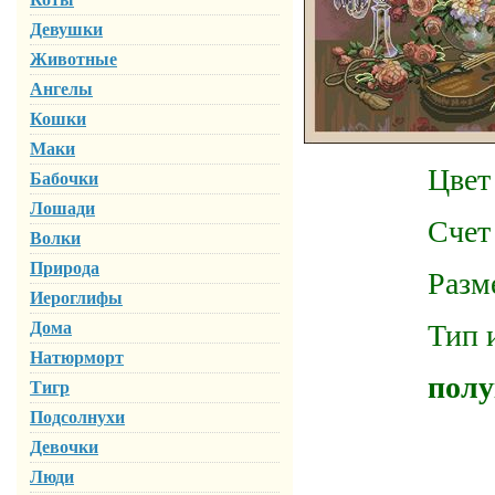
Девушки
Животные
Ангелы
Кошки
Маки
Цвет ка
Бабочки
Лошади
Счет ка
Волки
Природа
Размер го
Иероглифы
Дома
Тип испол
Натюрморт
полу
Тигр
Подсолнухи
Девочки
Люди