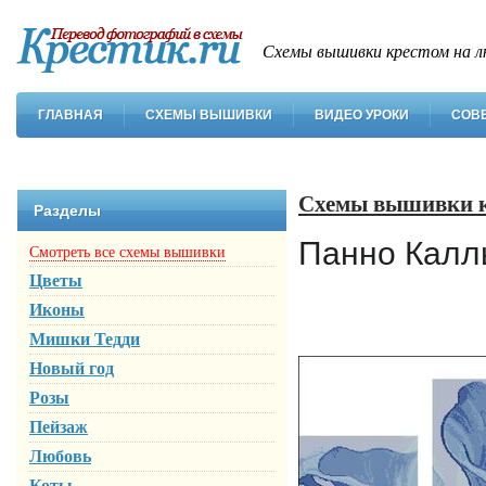
Схемы вышивки крестом на л
ГЛАВНАЯ
СХЕМЫ ВЫШИВКИ
ВИДЕО УРОКИ
СОВ
Схемы вышивки 
Разделы
Панно Калл
Смотреть все схемы вышивки
Цветы
Иконы
Мишки Тедди
Новый год
Розы
Пейзаж
Любовь
Коты