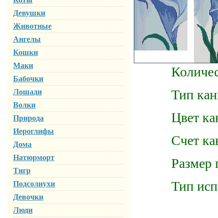
Девушки
Животные
Ангелы
Кошки
Маки
Количеств
Бабочки
Тип кан
Лошади
Волки
Цвет кан
Природа
Иероглифы
Счет кан
Дома
Натюрморт
Размер гот
Тигр
Тип исполь
Подсолнухи
Девочки
Люди