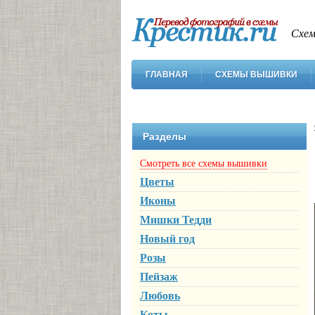
Схем
ГЛАВНАЯ
СХЕМЫ ВЫШИВКИ
Разделы
Смотреть все схемы вышивки
Цветы
Иконы
Мишки Тедди
Новый год
Розы
Пейзаж
Любовь
Коты