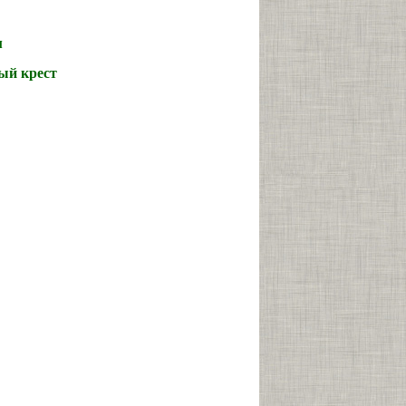
м
й крест