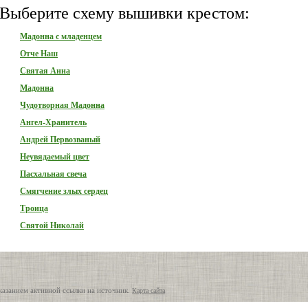
Выберите схему вышивки крестом:
Мадонна с младенцем
Отче Наш
Святая Анна
Мадонна
Чудотворная Мадонна
Ангел-Хранитель
Андрей Первозваный
Неувядаемый цвет
Пасхальная свеча
Смягчение злых сердец
Троица
Святой Николай
казанием активной ссылки на источник.
Карта сайта