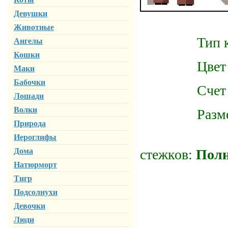
Девушки
Животные
Тип ка
Ангелы
Кошки
Цвет ка
Маки
Бабочки
Счет ка
Лошади
Волки
Размер го
Природа
Тип 
Иероглифы
Дома
стежков:
Полн
Натюрморт
Тигр
Подсолнухи
Девочки
Люди