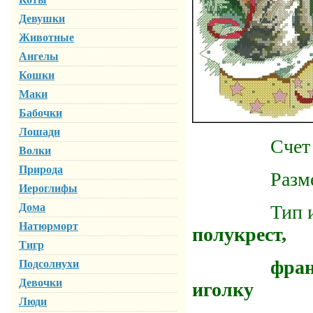
Девушки
Животные
Ангелы
Кошки
Маки
Бабочки
Лошади
Счет ка
Волки
Природа
Размер го
Иероглифы
Дома
Тип испол
Натюрморт
полукрест,
Тигр
французкий
Подсолнухи
Девочки
иголку
Люди