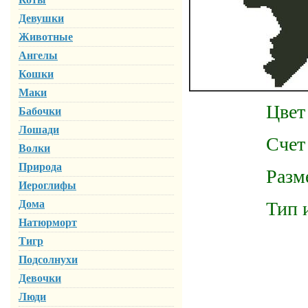
Девушки
Животные
Ангелы
Кошки
Маки
Цвет ка
Бабочки
Лошади
Счет ка
Волки
Природа
Размер го
Иероглифы
Дома
Тип испол
Натюрморт
Тигр
Подсолнухи
Девочки
Люди