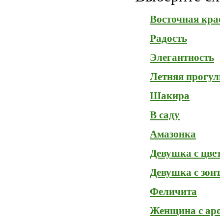
Восточная кра
Радость
Элегантность
Летняя прогул
Шакира
В саду
Амазонка
Девушка с цве
Девушка с зон
Феличита
Женщина с ар