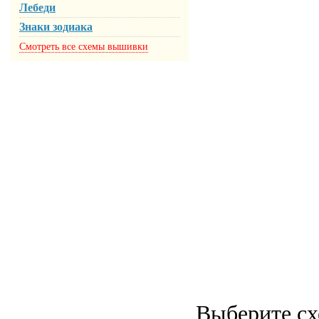
Лебеди
Знаки зодиака
Смотреть все схемы вышивки
Выберите сх